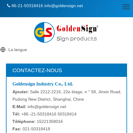
86-21-50318416
info@goldensign.net

La langue
CONTACTEZ-NOUS
Goldensign Industry Co., Ltd.
Ajouter:
Salle 2212-2216, 22e étage, n ° 58, Jinxin Road,
Pudong New District, Shanghai, Chine
E-Mail:
info@goldensign.net
Tél:
+86
-
21-50318416 50318414
Téléphone:
15221358016
Fax:
021-50318418