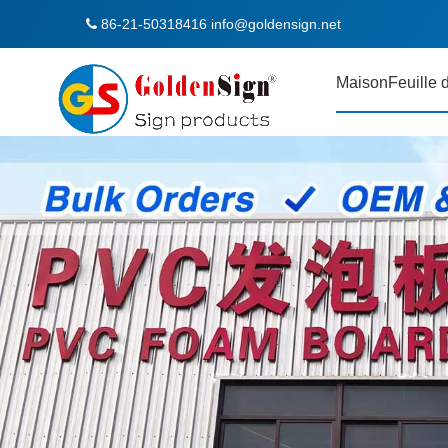
86-21-50318416
info@goldensign.net

Maison
Feuille 