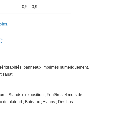
0,5 – 0,9
bles.
C
x sérigraphiés, panneaux imprimés numériquement,
tisanat.
eure ; Stands d'exposition ; Fenêtres et murs de
x de plafond ; Bateaux ; Avions ; Des bus.