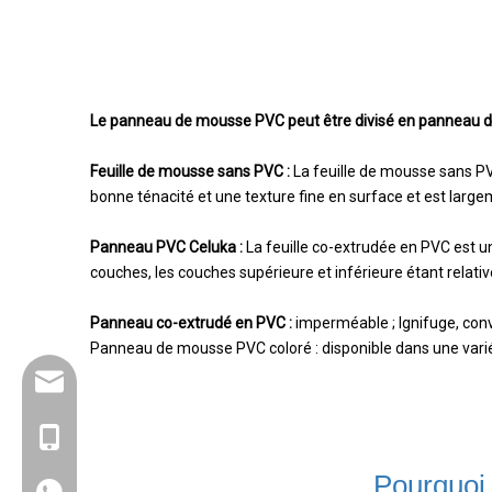
Le panneau de mousse PVC peut être divisé en panneau 
Feuille de mousse sans PVC :
La feuille de mousse sans PV
bonne ténacité et une texture fine en surface et est largeme
Panneau PVC Celuka :
La feuille co-extrudée en PVC est un
couches, les couches supérieure et inférieure étant relative
Panneau co-extrudé en PVC :
imperméable ; Ignifuge, convi
Panneau de mousse PVC coloré : disponible dans une variété
info@goldensign.net
+86 15221358016
Pourquoi