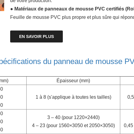
de votre production.
● Matériaux de panneaux de mousse PVC certifiés (R
Feuille de mousse PVC plus propre et plus sûre qui répon
EN SAVOIR PLUS
pécifications du panneau de mousse P
(mm)
Épaisseur (mm)
40
50
1 à 8 (s'applique à toutes les tailles)
0,5
50
40
3 – 40 (pour 1220×2440)
50
4 – 23 (pour 1560×3050 et 2050×3050)
0,45
50