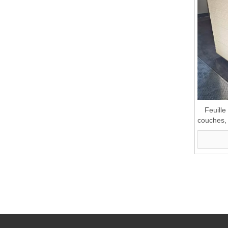
Feuill
couches,
résistan