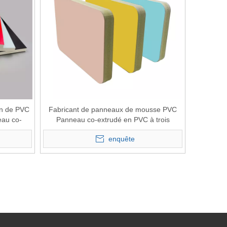
on de PVC
Fabricant de panneaux de mousse PVC
eau co-
Panneau co-extrudé en PVC à trois
n 1-25mm
couches pour armoires et meubles
enquête