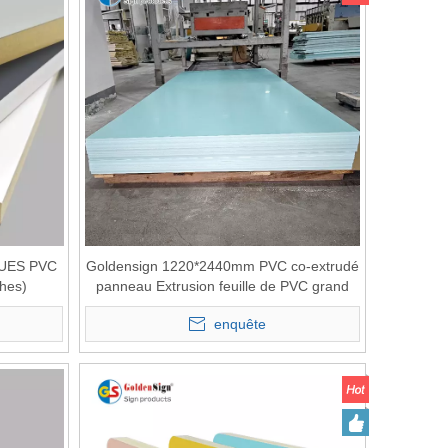
UES PVC
Goldensign 1220*2440mm PVC co-extrudé
hes)
panneau Extrusion feuille de PVC grand
panneau de mousse PVC coloré
enquête