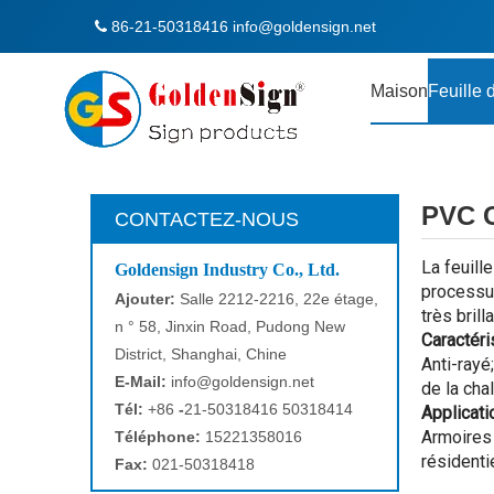
86-21-50318416
info@goldensign.net

Maison
Feuille 
PVC 
CONTACTEZ-NOUS
La feuill
Goldensign Industry Co., Ltd.
processus
Ajouter:
Salle 2212-2216, 22e étage,
très brill
n ° 58, Jinxin Road, Pudong New
Caractéri
District, Shanghai, Chine
Anti-rayé
E-Mail:
info@goldensign.net
de la cha
Tél:
+86
-
21-50318416 50318414
Applicati
Armoires 
Téléphone:
15221358016
résidenti
Fax:
021-50318418