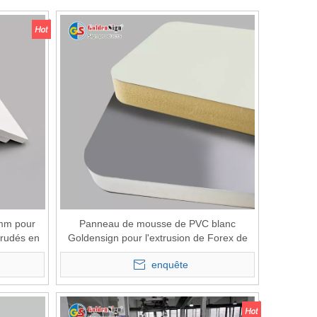
mm pour
Panneau de mousse de PVC blanc
trudés en
Goldensign pour l'extrusion de Forex de
panneau co-extrudé de PVC d'impression
enquête
UV