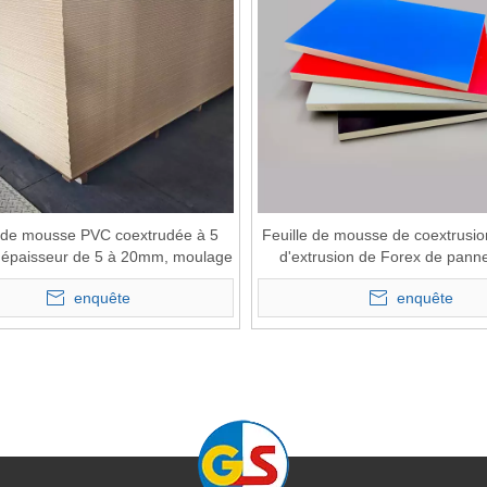
e de mousse PVC coextrudée à 5
Feuille de mousse de coextrusi
 épaisseur de 5 à 20mm, moulage
d'extrusion de Forex de pann
t à la chaleur et au feu, tailles de
extrudé de PVC de Goldensig
enquête
enquête
services de découpe