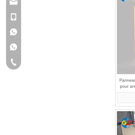
info@goldensign.net
+86 15221358016
+ 86 15221358016
Téléphone fixe
Panneau
pour ar
cuisine 