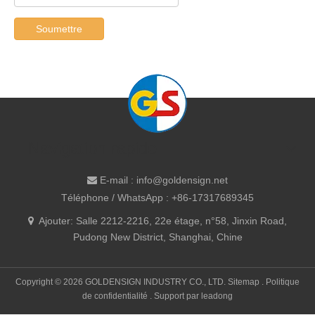
Soumettre
Navigation rapide
E-mail :
info@goldensign.net

Téléphone / WhatsApp : +86-17317689345
Ajouter: Salle 2212-2216, 22e étage, n°58, Jinxin Road,

Pudong New District, Shanghai, Chine
Copyright ©
2026
GOLDENSIGN INDUSTRY CO., LTD.
Sitemap
.
Politique
de confidentialité
. Support par
leadong