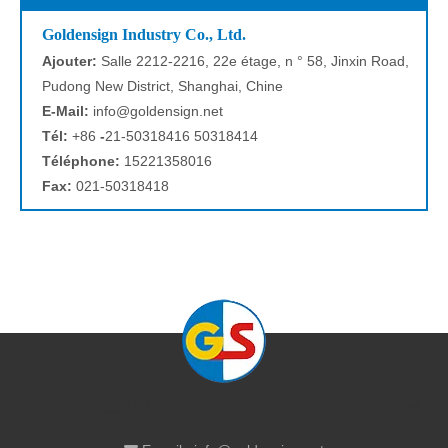
Goldensign Industry Co., Ltd.
Ajouter:
Salle 2212-2216, 22e étage, n ° 58, Jinxin Road,
Pudong New District, Shanghai, Chine
E-Mail:
info@goldensign.net
Tél:
+86
-
21-50318416 50318414
Téléphone:
15221358016
Fax:
021-50318418
Navigation rapide