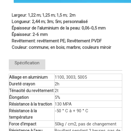
Largeur: 1,22 m; 1,25 m; 1,5 m; 2m
Longueur: 2,44 m; 3m; 5m; personnalisé
Épaisseur de l'aluminium de la peau: 0,06-0,5 mm
Épaisseur: 2-6 mm
Revêtement: revêtement PE; Revêtement PVDF
Couleur: commune; en bois; marbre; couleurs miroir
Spécification
1100, 3003, 5005
Alliage en aluminium
2h
Dureté crayon
2t
Ténacité du revêtement
5%
Élongation
130 MPA
Résistance à la traction
-50 ° C à + 90 ° C
Résistance à la
température
50kg / cm2, pas de changement
Force d'impact
Bouillant pendant 2 heures, pas de
Résistance à l'eau